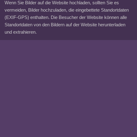
Wenn Sie Bilder auf die Website hochladen, sollten Sie es
vermeiden, Bilder hochzuladen, die eingebettete Standortdaten
(EXIF-GPS) enthalten. Die Besucher der Website können alle
Standortdaten von den Bildern auf der Website herunterladen
und extrahieren.
Cookies
Wenn Sie einen Kommentar auf unserer Website hinterlassen,
können Sie sich damit einverstanden erklären, dass Ihr Name,
Ihre E-Mail-Adresse und Ihre Website in Cookies gespeichert
werden. Diese dienen Ihrer Bequemlichkeit, damit Sie Ihre
Daten nicht erneut eingeben müssen, wenn Sie einen weiteren
Kommentar hinterlassen. Diese Cookies sind ein Jahr lang
gültig.
Wenn Sie unsere Anmeldeseite besuchen, setzen wir ein
temporäres Cookie, um festzustellen, ob Ihr Browser Cookies