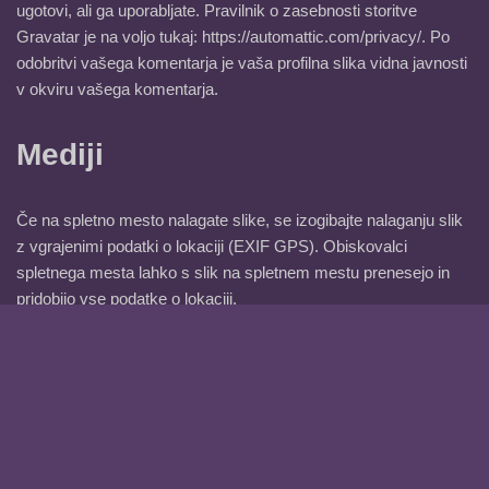
ugotovi, ali ga uporabljate. Pravilnik o zasebnosti storitve
Gravatar je na voljo tukaj: https://automattic.com/privacy/. Po
odobritvi vašega komentarja je vaša profilna slika vidna javnosti
v okviru vašega komentarja.
Mediji
Če na spletno mesto nalagate slike, se izogibajte nalaganju slik
z vgrajenimi podatki o lokaciji (EXIF GPS). Obiskovalci
spletnega mesta lahko s slik na spletnem mestu prenesejo in
pridobijo vse podatke o lokaciji.
Piškotki
Če na našem spletnem mestu pustite komentar, se lahko
strinjate s shranjevanjem vašega imena, e-poštnega naslova in
spletnega mesta v piškotkih. Ti so namenjeni vašemu udobju,