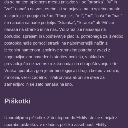
da se na tem spletnem mestu prijavite vi, se "stranka", "vi" in
"vaš" nanaša na vas, osebo, ki se prijavlja na to spletno mesto
in izpolnjuje pogoje družbe. "Podjetje", "mi", "mi", "naše" in "nas"
se nanaša na naše podjetje. "Stranka", "Stranke" ali "Mi" se
nanaša na stranko in na nas. Vsi izrazi se nanašajo na
ponudbo, sprejem in upoštevanje plačila, potrebnega za izvedbo
postopka naše pomoči stranki na najprimernejši način z
izrecnim namenom izpolnitve strankine potrebe v zvezi z
zagotavljanjem navedenih storitev podjetja, v skladu s
prevladujočo nizozemsko zakonodajo in ob upoštevanju le-te.
Vsaka uporaba zgornje terminologije ali drugih besed v ednini,
množini, veliki začetnici in/ali on/ona ali oni se šteje za
zamenljivo in se zato nanaša na isto.
Piškotki
Uporabljamo piškotke. Z dostopom do Flirtify ste se strinjali z
uporabo piškotkov v skladu s politiko zasebnosti Flirtify.