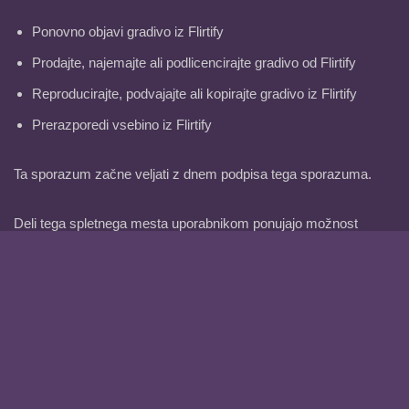
Ponovno objavi gradivo iz Flirtify
Prodajte, najemajte ali podlicencirajte gradivo od Flirtify
Reproducirajte, podvajajte ali kopirajte gradivo iz Flirtify
Prerazporedi vsebino iz Flirtify
Ta sporazum začne veljati z dnem podpisa tega sporazuma.
Deli tega spletnega mesta uporabnikom ponujajo možnost
objavljanja in izmenjave mnenj in informacij na določenih
področjih spletnega mesta. Flirtify ne filtrira, ureja, objavlja ali
pregleduje komentarjev, preden so ti na voljo na spletnem
mestu. Komentarji ne odražajo stališč in mnenj Flirtify, njegovih
zastopnikov in/ali povezanih podjetij. Komentarji odražajo
stališča in mnenja osebe, ki objavlja svoja stališča in mnenja. V
obsegu, ki ga dovoljuje veljavna zakonodaja, Flirtify ne
odgovarja za komentarje ali za kakršno koli odgovornost, škodo