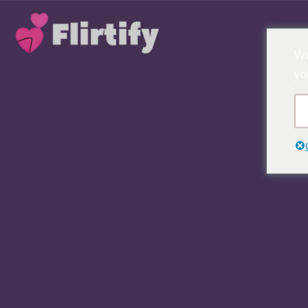
コ
We
ン
yo
テ
ン
ツ
へ
ス
キ
ッ
プ