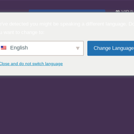
💖 VI
無料のウェブカメラチャット 👉
チャッ
've detected you might be speaking a different language. D
u want to change to:
English
Change Language
Close and do not switch language