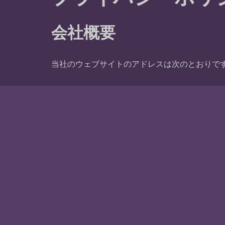
会社概要
当社のウェブサイトのアドレスは次のとおりで
コメント
訪問者がサイトにコメントを残すと、コメント
字列を収集します。
あなたの電子メールアドレスから作成された匿
Gravatarサービスに提供される場合があります。Gra
ロフィール画像はコメントの文脈で一般に公開