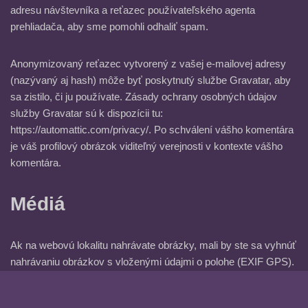
adresu návštevníka a reťazec používateľského agenta
prehliadača, aby sme pomohli odhaliť spam.
Anonymizovaný reťazec vytvorený z vašej e-mailovej adresy
(nazývaný aj hash) môže byť poskytnutý službe Gravatar, aby
sa zistilo, či ju používate. Zásady ochrany osobných údajov
služby Gravatar sú k dispozícii tu:
https://automattic.com/privacy/. Po schválení vášho komentára
je váš profilový obrázok viditeľný verejnosti v kontexte vášho
komentára.
Médiá
Ak na webovú lokalitu nahrávate obrázky, mali by ste sa vyhnúť
nahrávaniu obrázkov s vloženými údajmi o polohe (EXIF GPS).
Návštevníci webovej lokality môžu z obrázkov na webovej
lokalite stiahnuť a získať akékoľvek údaje o polohe.